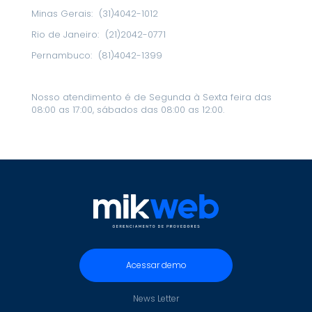
Minas Gerais:
(31)4042-1012
Rio de Janeiro:
(21)2042-0771
Pernambuco:
(81)4042-1399
Nosso atendimento é de Segunda à Sexta feira das
08:00 as 17:00, sábados das 08:00 as 12:00.
Acessar demo
News Letter