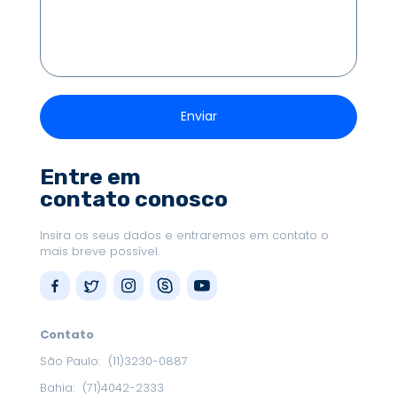
Entre em
contato conosco
Insira os seus dados e entraremos em contato o
mais breve possível.
Contato
São Paulo:
(11)3230-0887
Bahia:
(71)4042-2333