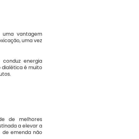
m uma vantagem
oxicação, uma vez
e conduz energia
 dialética é muito
utos.
de de melhores
tinada a elevar a
as de emenda não