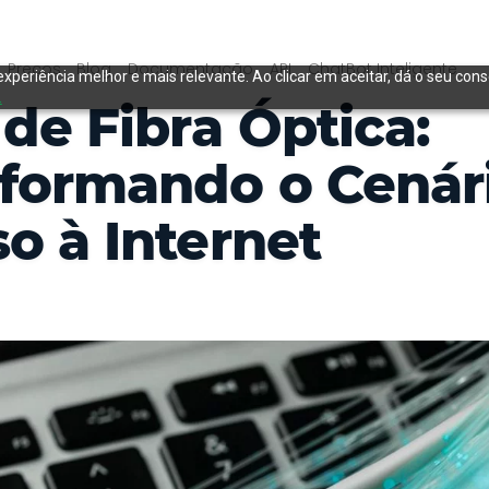
Preços
Blog
Documentação
API
ChatBot Inteligente
experiência melhor e mais relevante. Ao clicar em aceitar, dá o seu con
.
de Fibra Óptica:
formando o Cenár
o à Internet