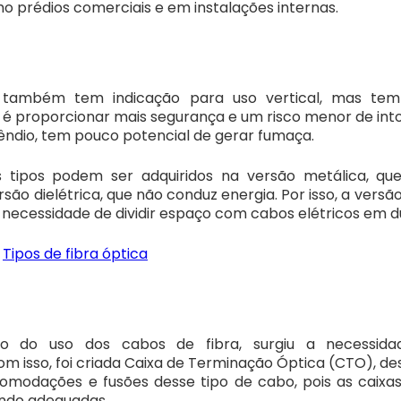
o prédios comerciais e em instalações internas.
 também tem indicação para uso vertical, mas te
e é proporcionar mais segurança e um risco menor de int
êndio, tem pouco potencial de gerar fumaça.
 tipos podem ser adquiridos na versão metálica, qu
ersão dielétrica, que não conduz energia. Por isso, a versão
necessidade de dividir espaço com cabos elétricos em d
:
Tipos de fibra óptica
 do uso dos cabos de fibra, surgiu a necessida
 isso, foi criada Caixa de Terminação Óptica (CTO), des
acomodações e fusões desse tipo de cabo, pois as caix
ndo adequadas.