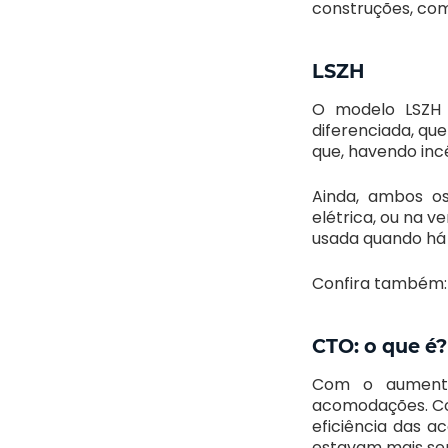
construções, com
LSZH
O modelo LSZH
diferenciada, qu
que, havendo inc
Ainda, ambos os
elétrica, ou na v
usada quando há 
Confira também
CTO: o que é?
Com o aumento
acomodações. Com
eficiência das 
estavam mais se