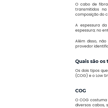
O cabo de fibra
transmitidos na
composição do cab
A espessura da
espessura; no en
Além disso, não
provedor identif
Quais são os 
Os dois tipos qu
(COG) e o Low Sm
COG
O COG costuma s
diversos cabos, 