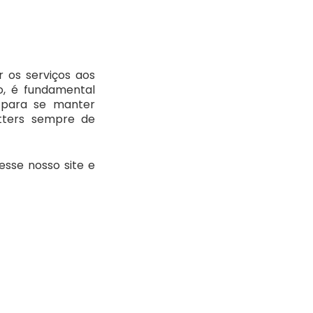
 os serviços aos
so, é fundamental
a para se manter
tters sempre de
sse nosso site e