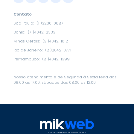
Contato
São Paulo:
(11)3230-0887
Bahia:
(71)4042-2333
Minas Gerais:
(31)4042-1012
Rio de Janeiro:
(21)2042-0771
Pernambuco:
(81)4042-1399
Nosso atendimento é de Segunda à Sexta feira das
08:00 as 17:00, sábados das 08:00 as 12:00.