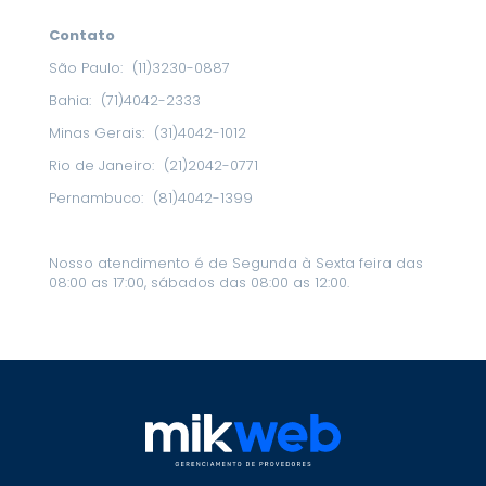
Contato
São Paulo:
(11)3230-0887
Bahia:
(71)4042-2333
Minas Gerais:
(31)4042-1012
Rio de Janeiro:
(21)2042-0771
Pernambuco:
(81)4042-1399
Nosso atendimento é de Segunda à Sexta feira das
08:00 as 17:00, sábados das 08:00 as 12:00.