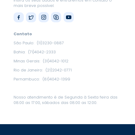
Insira os seus dados e entraremos em contato o
mais breve possível.
Contato
São Paulo:
(11)3230-0887
Bahia:
(71)4042-2333
Minas Gerais:
(31)4042-1012
Rio de Janeiro:
(21)2042-0771
Pernambuco:
(81)4042-1399
Nosso atendimento é de Segunda à Sexta feira das
08:00 as 17:00, sábados das 08:00 as 12:00.