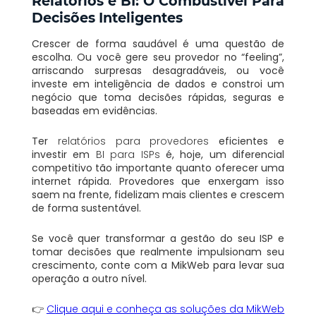
Relatórios e BI: O Combustível Para
Decisões Inteligentes
Crescer de forma saudável é uma questão de
escolha. Ou você gere seu provedor no “feeling”,
arriscando surpresas desagradáveis, ou você
investe em inteligência de dados e constroi um
negócio que toma decisões rápidas, seguras e
baseadas em evidências.
Ter
relatórios para provedores
eficientes e
investir em
BI para ISPs
é, hoje, um diferencial
competitivo tão importante quanto oferecer uma
internet rápida. Provedores que enxergam isso
saem na frente, fidelizam mais clientes e crescem
de forma sustentável.
Se você quer transformar a gestão do seu ISP e
tomar decisões que realmente impulsionam seu
crescimento, conte com a MikWeb para levar sua
operação a outro nível.
👉
Clique aqui e conheça as soluções da MikWeb