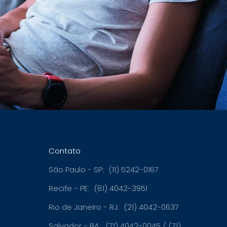
Contato
São Paulo - SP:
(11) 5242-0167
Recife - PE:
(81) 4042-3951
Rio de Janeiro - RJ:
(21) 4042-0637
Salvador - BA:
(71) 4042-0045 / (71)