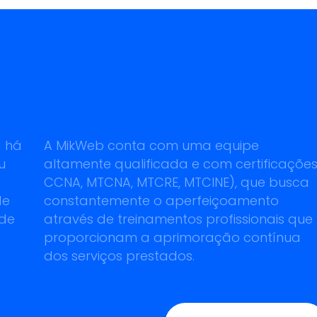
a há
A MikWeb conta com uma equipe
u
altamente qualificada e com certificações
CCNA, MTCNA, MTCRE, MTCINE), que busca
de
constantemente o aperfeiçoamento
 de
através de treinamentos profissionais que
proporcionam a aprimoração contínua
dos serviços prestados.