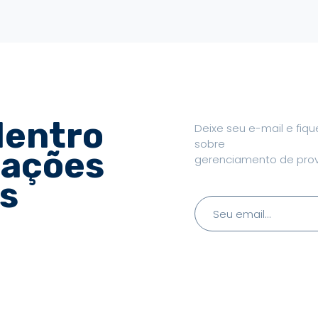
dentro
Deixe seu e-mail e fiq
sobre
zações
gerenciamento de pro
s