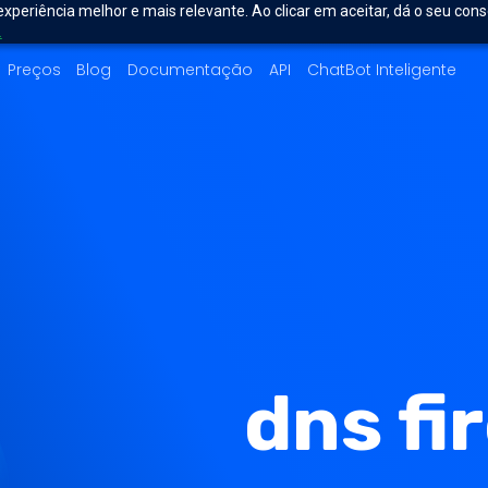
experiência melhor e mais relevante. Ao clicar em aceitar, dá o seu con
.
Preços
Blog
Documentação
API
ChatBot Inteligente
dns fi