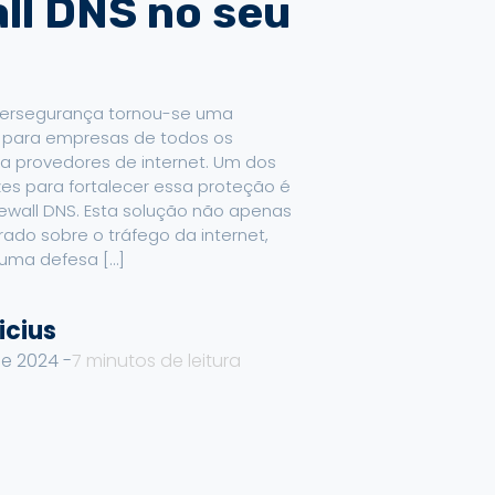
ll DNS no seu
cibersegurança tornou-se uma
 para empresas de todos os
ra provedores de internet. Um dos
s para fortalecer essa proteção é
rewall DNS. Esta solução não apenas
ado sobre o tráfego da internet,
ma defesa […]
icius
e 2024 -
7
minutos de leitura