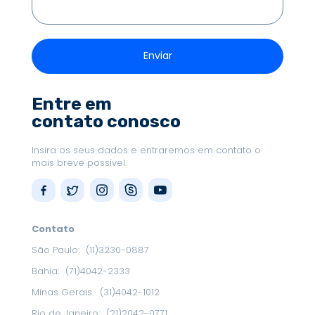
Entre em
contato conosco
Insira os seus dados e entraremos em contato o
mais breve possível.
Contato
São Paulo:
(11)3230-0887
Bahia:
(71)4042-2333
Minas Gerais:
(31)4042-1012
Rio de Janeiro:
(21)2042-0771