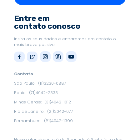
Entre em
contato conosco
Insira os seus dados e entraremos em contato o
mais breve possível.
Contato
São Paulo:
(11)3230-0887
Bahia:
(71)4042-2333
Minas Gerais:
(31)4042-1012
Rio de Janeiro:
(21)2042-0771
Pernambuco:
(81)4042-1399
Nosso atendimento é de Segunda à Sexta feira das