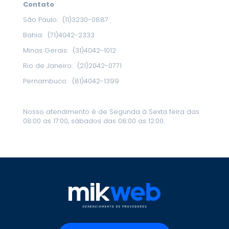
Contato
São Paulo:
(11)3230-0887
Bahia:
(71)4042-2333
Minas Gerais:
(31)4042-1012
Rio de Janeiro:
(21)2042-0771
Pernambuco:
(81)4042-1399
Nosso atendimento é de Segunda à Sexta feira das
08:00 as 17:00, sábados das 08:00 as 12:00.