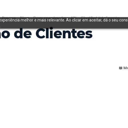
Preços
Blog
Documentação
API
ChatBot Inteligente
experiência melhor e mais relevante. Ao clicar em aceitar, dá o seu con
.
o de Clientes
📖 M