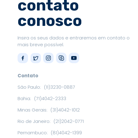
contato
conosco
Insira os seus dados e entraremos em contato o
mais breve possível.
Contato
São Paulo:
(11)3230-0887
Bahia:
(71)4042-2333
Minas Gerais:
(31)4042-1012
Rio de Janeiro:
(21)2042-0771
Pernambuco:
(81)4042-1399