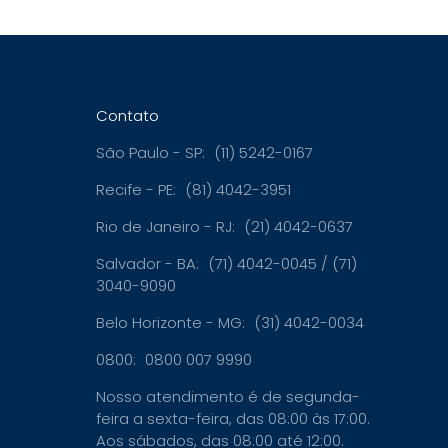
Contato
São Paulo - SP:
(11) 5242-0167
Recife - PE:
(81) 4042-3951
Rio de Janeiro - RJ:
(21) 4042-0637
Salvador - BA:
(71) 4042-0045 / (71)
3040-9090
Belo Horizonte - MG:
(31) 4042-0034
0800:
0800 007 9990
Nosso atendimento é de segunda-
feira a sexta-feira, das 08:00 às 17:00.
Aos sábados, das 08:00 até 12:00.