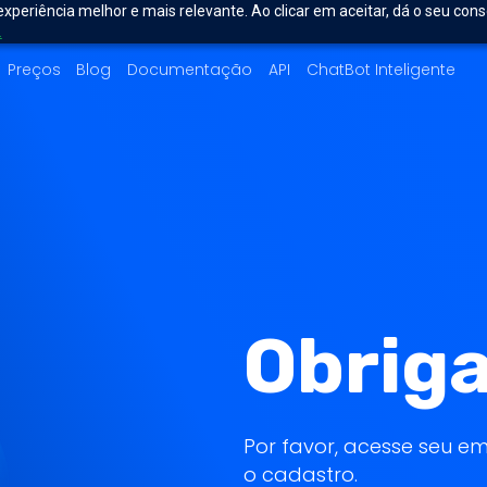
experiência melhor e mais relevante. Ao clicar em aceitar, dá o seu con
.
Preços
Blog
Documentação
API
ChatBot Inteligente
Obrig
Por favor, acesse seu em
o cadastro.