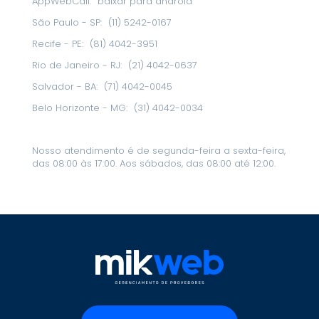
AppWebCall:
baixar para android
São Paulo - SP:
(11) 5242-0167
Recife - PE:
(81) 4042-3951
Rio de Janeiro - RJ:
(21) 4042-0637
Salvador - BA:
(71) 4042-0045
Belo Horizonte - MG:
(31) 4042-0034
Nosso atendimento é de segunda-feira a sexta-feira,
das 08:00 às 17:00. Aos sábados, das 08:00 até 12:00.