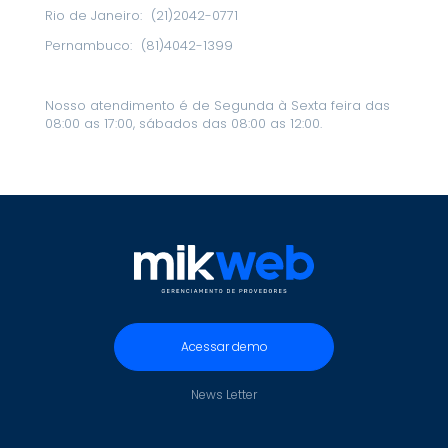
Rio de Janeiro:
(21)2042-0771
Pernambuco:
(81)4042-1399
Nosso atendimento é de Segunda à Sexta feira das
08:00 as 17:00, sábados das 08:00 as 12:00.
Acessar demo
News Letter