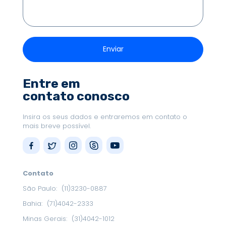
Entre em
contato conosco
Insira os seus dados e entraremos em contato o
mais breve possível.
Contato
São Paulo:
(11)3230-0887
Bahia:
(71)4042-2333
Minas Gerais:
(31)4042-1012