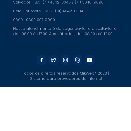
Salvador - BA:
(71) 4042-0045 / (71) 3040-9090
Belo Horizonte - MG:
(31) 4042-0034
0800:
0800 007 9990
Nosso atendimento é de segunda-feira a sexta-feira,
das 08:00 às 17:00. Aos sábados, das 08:00 até 12:00.
Todos os direitos reservados MikWeb® 2023 |
Sistema para provedores de internet