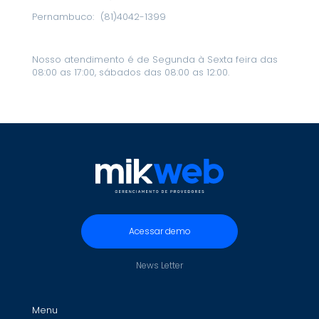
Pernambuco:
(81)4042-1399
Nosso atendimento é de Segunda à Sexta feira das
08:00 as 17:00, sábados das 08:00 as 12:00.
Acessar demo
News Letter
Menu