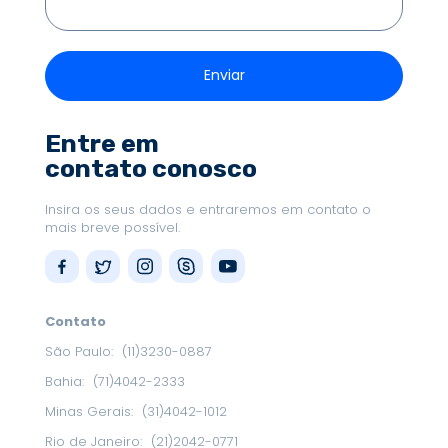
Entre em
contato conosco
Insira os seus dados e entraremos em contato o
mais breve possível.
Contato
São Paulo:
(11)3230-0887
Bahia:
(71)4042-2333
Minas Gerais:
(31)4042-1012
Rio de Janeiro:
(21)2042-0771