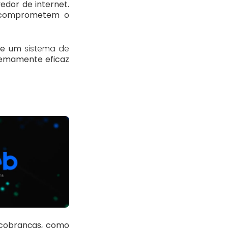
edor de internet.
s comprometem o
 de um
sistema de
remamente eficaz
 cobranças, como