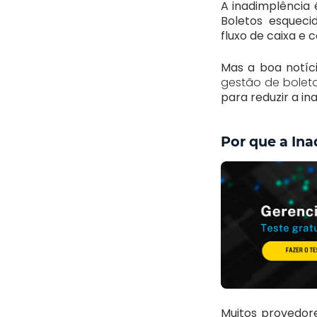
A inadimplência 
Boletos esquec
fluxo de caixa e 
Mas a boa notíc
gestão de boleto
para reduzir a in
Por que a In
Muitos provedor