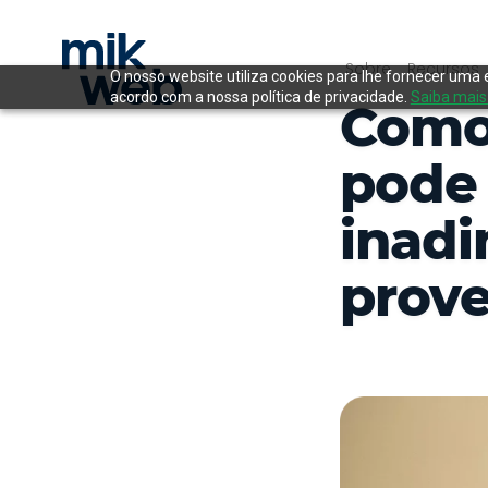
Sobre
Recursos
O nosso website utiliza cookies para lhe fornecer uma 
acordo com a nossa política de privacidade.
Saiba mais
Como 
pode 
inadi
prov