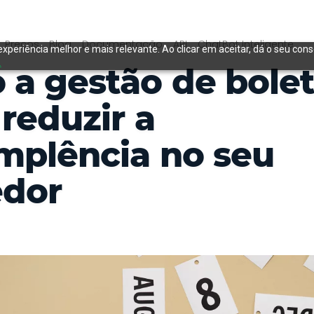
Preços
Blog
Documentação
API
ChatBot Inteligente
experiência melhor e mais relevante. Ao clicar em aceitar, dá o seu con
.
a gestão de bole
reduzir a
mplência no seu
edor