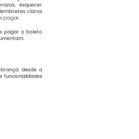
prazos, esquecer
 lembretes claros
e pagar
.
ue pagar o boleto
 aumentam.
brança: desde a
 funcionalidades