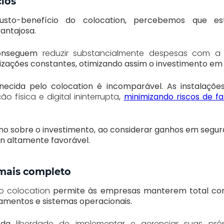
cios
usto-benefício do colocation, percebemos que es
antajosa.
conseguem
reduzir substancialmente despesas com 
izações constantes, otimizando assim o investimento em 
necida pelo colocation é incomparável. As instalaçõe
 física e digital ininterrupta
,
minimizando riscos de f
rno sobre o investimento, ao considerar ganhos em segu
on altamente favorável.
mais completo
o colocation
permite às empresas manterem total con
pamentos e sistemas operacionais.
m da
liberdade de implementar e gerenciar suas próp