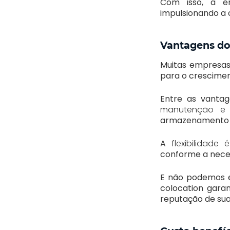
Com isso, a e
impulsionando a 
Vantagens do
Muitas empresas
para o cresciment
Entre as vantag
manutenção e 
armazenamento e
A
flexibilidade
conforme a neces
E não podemos 
colocation garan
reputação de su