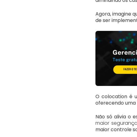
diminuindo os cu
Agora, imagine qu
de ser implement
O colocation é 
oferecendo uma s
Não só alivia o
maior segurança
maior controle so