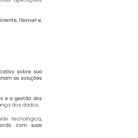
iente, flexível e,
cativo sobre sua
ham as soluções
es e a gestão dos
ança dos dados
.
dade tecnológica
,
acordo com suas