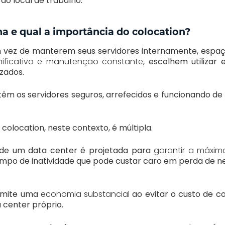
 do local de trabalho.
a e qual a importância do colocation?
 vez de manterem seus servidores internamente, espa
gnificativo e manutenção constante
, escolhem utilizar
zados.
têm os servidores seguros, arrefecidos e funcionando de 
colocation, neste contexto, é múltipla.
a de um data center é projetada para
garantir a máxima
mpo de inatividade que pode custar caro em perda de 
rmite uma
economia substancial
ao evitar o custo de co
 center próprio.