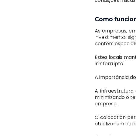
condições físicas
Como funcion
As empresas, em
investimento si
centers especiali
Estes locais man
ininterrupta.
A importância do 
A infraestrutur
minimizando o te
empresa.
O colocation pe
atualizar um data