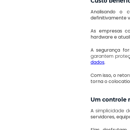
Custo benefí
Analisando o c
definitivamente v
As empresas 
hardware e atual
A segurança for
garantem proteção
dados
.
Com isso, o reto
torna o colocati
Um controle 
A
simplicidade d
servidores, equi
Elas desfruta