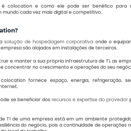
 é colocation e como ele pode ser benéfico para 
mundo cada vez mais digital e competitivo.
ation?
ma
solução de hospedagem corporativa
onde o equipam
empresa são alojados em instalações de terceiros.
truir e manter a sua própria infraestrutura de TI, as em
se concentrar no crescimento e operações do seu negóci
olocation fornece espaço, energia, refrigeração, se
nternet.
pode se beneficiar dos
recursos e expertise do provedor
p
a de TI de uma empresa está em um ambiente protegido
iliência do negócio, pois a continuidade de operações nã