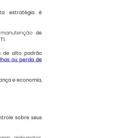
ta estratégia é
a manutenção
de
TI.
s de alto padrão
alhas ou perda de
rança e economia,
trole sobre seus
rias aplicações
,