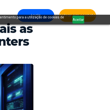
Login
Entrar em contato
sentimento para a utilização de cookies de
Aceitar
ais as
nters