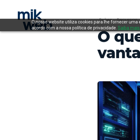
Sobre
Recursos
O nosso website utiliza cookies para lhe fornecer uma 
acordo com a nossa política de privacidade.
Saiba mais
O que
vanta