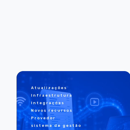
Atualizações
Infraestrutura
Integrações
Novos recursos
Provedor
sistema de gestão