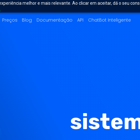
experiência melhor e mais relevante. Ao clicar em aceitar, dá o seu con
.
Preços
Blog
Documentação
API
ChatBot Inteligente
siste