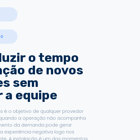
ÃO
uzir o tempo
lação de novos
es sem
 a equipe
s é o objetivo de qualquer provedor
o, quando a operação não acompanha
umento da demanda pode gerar
ma experiência negativa logo nos
ante. A instalação é um dos momentos