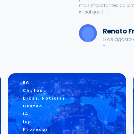
mais importantes da jor
inicial que […]
Renato F
5 de agosto 
-
5G
Chatbot
Dicas, Notícias
Gestão
IA
isp
Provedor