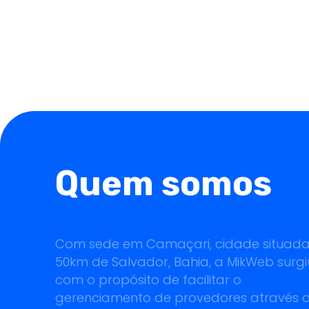
Quem somos
Com sede em Camaçari, cidade situad
50km de Salvador, Bahia, a MikWeb surgi
com o propósito de facilitar o
gerenciamento de provedores através 