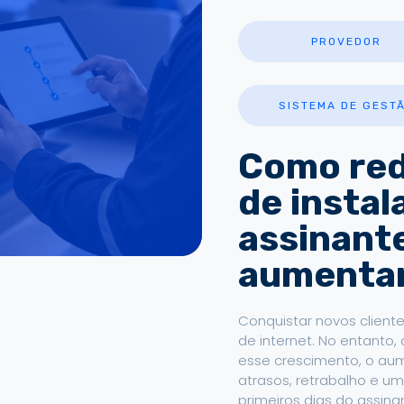
PROVEDOR
SISTEMA DE GEST
Como red
de insta
assinant
aumentar
Conquistar novos cliente
de internet. No entant
esse crescimento, o a
atrasos, retrabalho e u
primeiros dias do assin