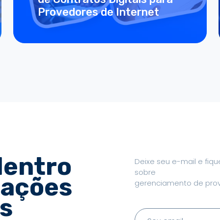
Provedores de Internet
dentro
Deixe seu e-mail e fiq
sobre
zações
gerenciamento de pro
s