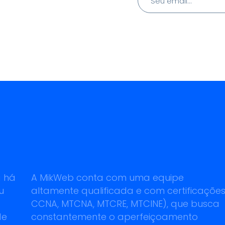
a há
A MikWeb conta com uma equipe
u
altamente qualificada e com certificações
CCNA, MTCNA, MTCRE, MTCINE), que busca
de
constantemente o aperfeiçoamento