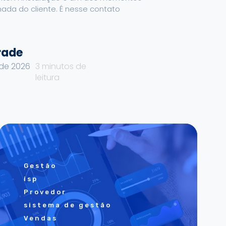
nada do cliente. É nesse contato
rade
de 2026
3
minutos de
leitura
Gestão
isp
Provedor
sistema de gestão
Vendas