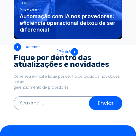
isp
Provedor
Automação com IA nos provedores:
eficiência operacional deixou de ser
diferencial
Anterior
1
Próximo
2
3
Fique por dentro das
atualizações e novidades
Deixe seu e-mail e fique por dentro de todas as novidades
sobre
gerenciamento de provedores
Enviar