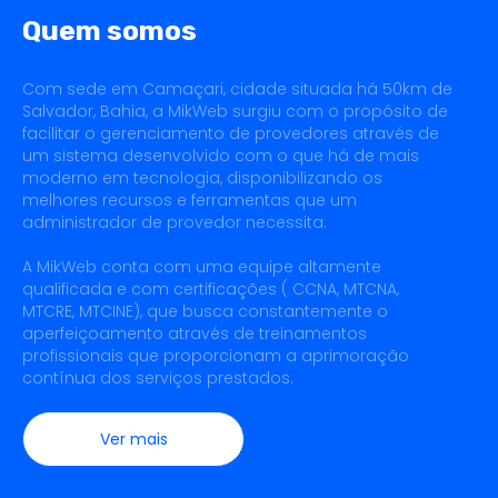
Quem somos
Com sede em Camaçari, cidade situada há 50km de
Salvador, Bahia, a MikWeb surgiu com o propósito de
facilitar o gerenciamento de provedores através de
um sistema desenvolvido com o que há de mais
moderno em tecnologia, disponibilizando os
melhores recursos e ferramentas que um
administrador de provedor necessita.
A MikWeb conta com uma equipe altamente
qualificada e com certificações ( CCNA, MTCNA,
MTCRE, MTCINE), que busca constantemente o
aperfeiçoamento através de treinamentos
profissionais que proporcionam a aprimoração
contínua dos serviços prestados.
Ver mais