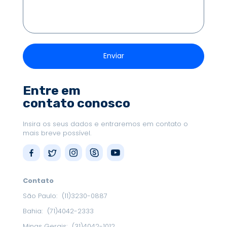
Entre em
contato conosco
Insira os seus dados e entraremos em contato o
mais breve possível.
Contato
São Paulo:
(11)3230-0887
Bahia:
(71)4042-2333
Minas Gerais:
(31)4042-1012