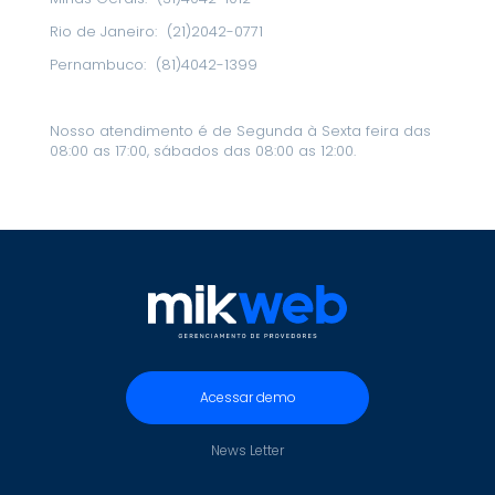
Rio de Janeiro:
(21)2042-0771
Pernambuco:
(81)4042-1399
Nosso atendimento é de Segunda à Sexta feira das
08:00 as 17:00, sábados das 08:00 as 12:00.
Acessar demo
News Letter