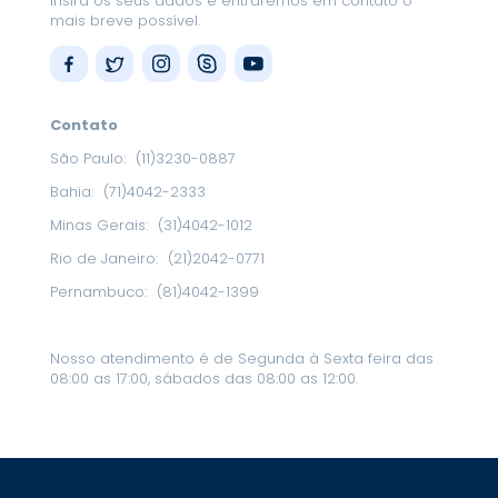
Insira os seus dados e entraremos em contato o
mais breve possível.
Contato
São Paulo:
(11)3230-0887
Bahia:
(71)4042-2333
Minas Gerais:
(31)4042-1012
Rio de Janeiro:
(21)2042-0771
Pernambuco:
(81)4042-1399
Nosso atendimento é de Segunda à Sexta feira das
08:00 as 17:00, sábados das 08:00 as 12:00.