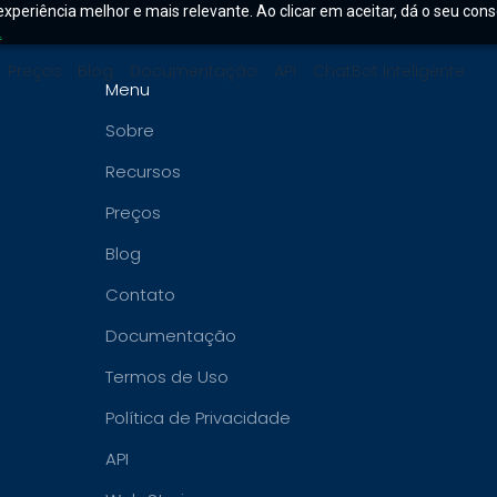
experiência melhor e mais relevante. Ao clicar em aceitar, dá o seu con
.
Preços
Blog
Documentação
API
ChatBot Inteligente
Menu
Sobre
Recursos
Preços
Blog
Contato
Documentação
Termos de Uso
Política de Privacidade
API