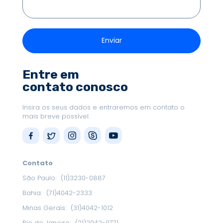
Entre em
contato conosco
Insira os seus dados e entraremos em contato o
mais breve possível.
Contato
São Paulo:
(11)3230-0887
Bahia:
(71)4042-2333
Minas Gerais:
(31)4042-1012
Rio de Janeiro:
(21)2042-0771