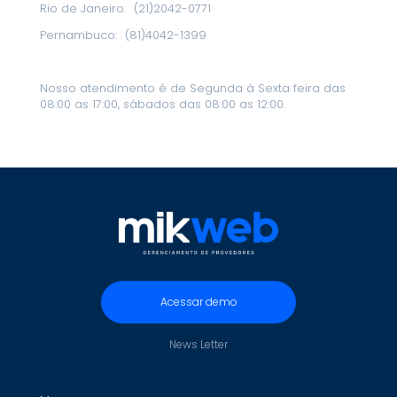
Rio de Janeiro:
(21)2042-0771
Pernambuco:
(81)4042-1399
Nosso atendimento é de Segunda à Sexta feira das
08:00 as 17:00, sábados das 08:00 as 12:00.
Acessar demo
News Letter