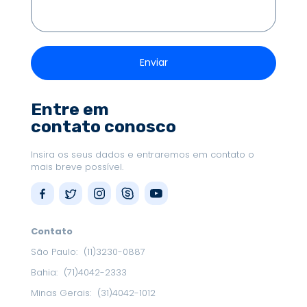
Entre em
contato conosco
Insira os seus dados e entraremos em contato o
mais breve possível.
Contato
São Paulo:
(11)3230-0887
Bahia:
(71)4042-2333
Minas Gerais:
(31)4042-1012