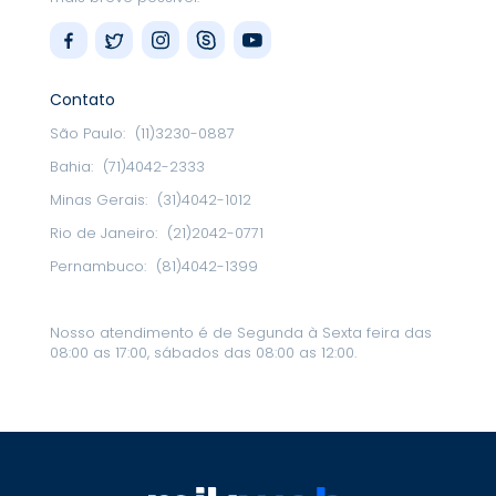
Contato
São Paulo:
(11)3230-0887
Bahia:
(71)4042-2333
Minas Gerais:
(31)4042-1012
Rio de Janeiro:
(21)2042-0771
Pernambuco:
(81)4042-1399
Nosso atendimento é de Segunda à Sexta feira das
08:00 as 17:00, sábados das 08:00 as 12:00.