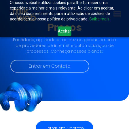
O nosso website utiliza cookies para lhe fornecer uma
experiência melhor e mais relevante. Ao clicar em aceitar,
dá o seu consentimento para a utilização de cookies de
acordo com a nossa política de privacidade.
Saiba mais.
Preços
Aceitar
Facilidade, agilidade e rapidez no gerenciamento
de provedores de internet e automatização de
processos. Conheça nossos planos:
Entrar em Contato
Entrar em Contato