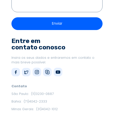
Entre em
contato conosco
Insira os seus dados e entraremos em contato o
mais breve possível.
Contato
São Paulo:
(11)3230-0887
Bahia:
(71)4042-2333
Minas Gerais:
(31)4042-1012