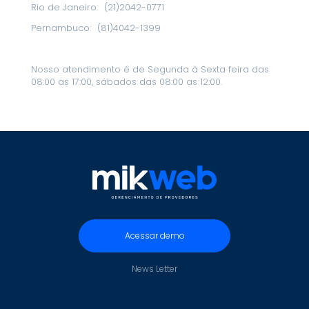
Rio de Janeiro:
(21)2042-0771
Pernambuco:
(81)4042-1399
Nosso atendimento é de Segunda à Sexta feira das
08:00 as 17:00, sábados das 08:00 as 12:00.
Acessar demo
News Letter